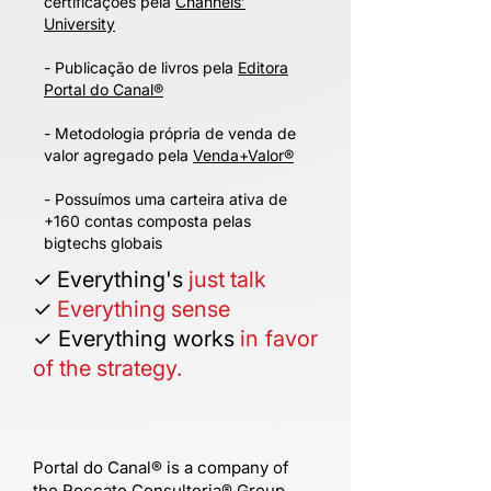
certificações pela
Channels’
University
​- Publicação de livros pela
Editora
Portal do Canal®
- Metodologia própria de venda de
valor agregado pela
Venda+Valor®
- Possuímos uma carteira ativa de
+160 contas composta pelas
bigtechs globais
✓ Everything's
just talk
✓
Everything
sense
✓ Everything works
in favor
of the strategy.
Portal do Canal® is a company of
the Roccato Consultoria® Group.