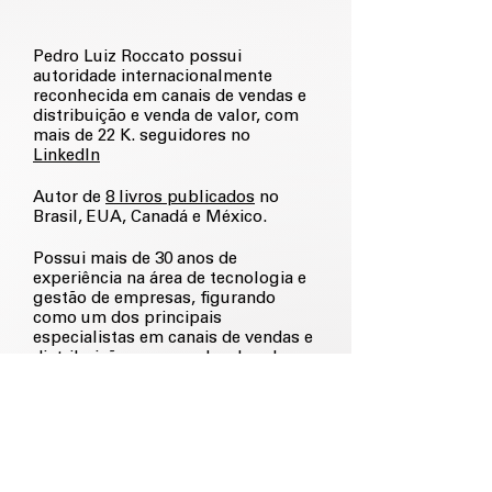
Pedro Luiz Roccato possui
autoridade internacionalmente
reconhecida em canais de vendas e
distribuição e venda de valor, com
mais de 22 K. seguidores no
LinkedIn
Autor de
8 livros publicados
no
Brasil, EUA, Canadá e México.
Possui mais de 30 anos de
experiência na área de tecnologia e
gestão de empresas, figurando
como um dos principais
especialistas em canais de vendas e
distribuição e em vendas de valor
agregado do País.
Já atuou como executivo de
fabricantes como, Microsoft,
Itautec Philco e Parks, bem como
de canais como, Brás & Figueiredo e